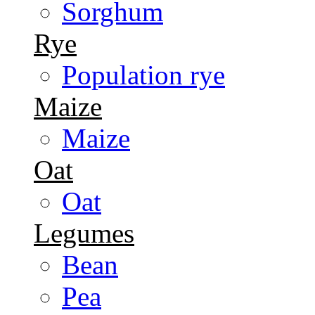
Sorghum
Rye
Population rye
Maize
Maize
Oat
Oat
Legumes
Bean
Pea