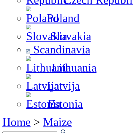
Poland
Slovakia
Scandinavia
Lithuania
Latvija
Estonia
Home
>
Maize