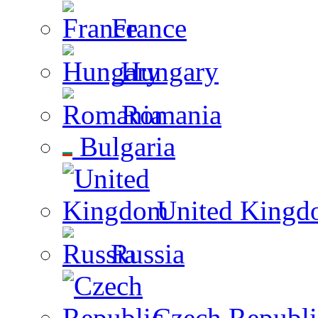
France
Hungary
Romania
Bulgaria
United Kingd
Russia
Czech Republi