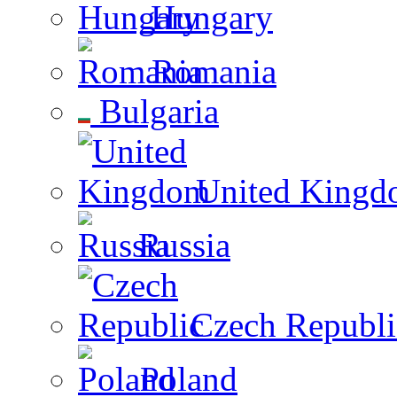
Hungary
Romania
Bulgaria
United Kingd
Russia
Czech Republi
Poland