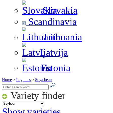
Slovakia
Scandinavia
Lithuania
Latvija
Estonia
Home
>
Legumes
>
Soya bean
Variety finder
Show varieties