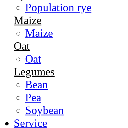
Population rye
Maize
Maize
Oat
Oat
Legumes
Bean
Pea
Soybean
Service